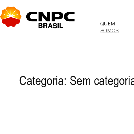
Pular
para
o
QUEM
conteúdo
SOMOS
Categoria:
Sem categori